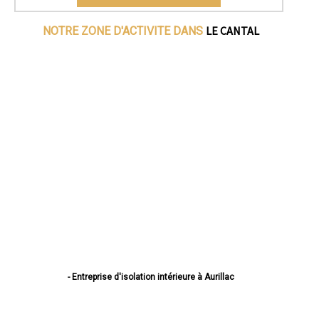
LE CANTAL
NOTRE ZONE D'ACTIVITE DANS
- Entreprise d'isolation intérieure à Aurillac
- Entreprise d'isolation intérieure à Saint-Flour
- Entreprise d'isolation intérieure à Arpajon-sur-Cère
- Entreprise d'isolation intérieure à Mauriac