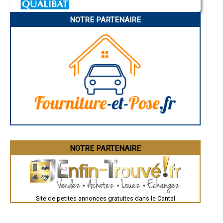
- Entreprise d'isolation intérieure à Chalinargues
Charleville-Mézières
- Entreprise d'isolation intérieure à Coltines
Pamiers
- Entreprise d'isolation intérieure à Chalvignac
NOTRE PARTENAIRE
Troyes
Narbonne
- Entreprise d'isolation intérieure à Loubaresse
Rodez
- Entreprise d'isolation intérieure à Velzic
Marseille
- Entreprise d'isolation intérieure à Drugeac
Caen
- Entreprise d'isolation intérieure à Leynhac
Aurillac
- Entreprise d'isolation intérieure à Salers
Angoulême
La Rochelle
- Entreprise d'isolation intérieure à Cézens
Bourges
- Entreprise d'isolation intérieure à Paulhenc
Brive-la-Gaillarde
- Entreprise d'isolation intérieure à Saint-Bonnet-de-Salers
Dijon
- Entreprise d'isolation intérieure à Saint-Martin-sous-Vigouroux
Saint-Brieuc
- Entreprise d'isolation intérieure à Saint-Poncy
Guéret
Périgueux
- Entreprise d'isolation intérieure à Vitrac
Besançon
- Entreprise d'isolation intérieure à Antignac
Valence
- Entreprise d'isolation intérieure à Saint-Chamant
Évreux
- Entreprise d'isolation intérieure à La Chapelle-Laurent
Chartres
NOTRE PARTENAIRE
- Entreprise d'isolation intérieure à Cheylade
Brest
Nîmes
- Entreprise d'isolation intérieure à Faverolles
Toulouse
- Entreprise d'isolation intérieure à Dienne
Auch
- Entreprise d'isolation intérieure à Lascelle
Bordeaux
- Entreprise d'isolation intérieure à Lacapelle-del-Fraisse
Montpellier
- Entreprise d'isolation intérieure à Parlan
Site de petites annonces gratuites dans le Cantal
Rennes
Châteauroux
- Entreprise d'isolation intérieure à Anglards-de-Saint-Flour
Tours
- Entreprise d'isolation intérieure à Molompize
Grenoble