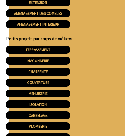
EXTENSION
AMENAGEMENT DES COMBLES
AMENAGEMENT INTERIEUR
Petits projets par corps de métiers
TERRASSEMENT
MACONNERIE
CHARPENTE
COUVERTURE
MENUISERIE
ISOLATION
CARRELAGE
PLOMBERIE