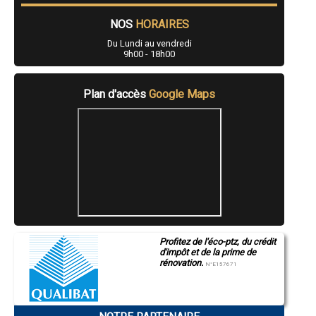
- Artisan électricien à Boisset
- Artisan électricien à Roffiac
NOS
HORAIRES
- Artisan électricien à Trizac
- Artisan électricien à Laveissière
Du Lundi au vendredi
9h00 - 18h00
- Artisan électricien à Yolet
- Artisan électricien à Saint-Constant
- Artisan électricien à Lacapelle-Viescamp
Plan d'accès
Google Maps
- Artisan électricien à Siran
- Artisan électricien à Paulhac
- Artisan électricien à Ternes
- Artisan électricien à Cassaniouze
- Artisan électricien à Marcenat
- Artisan électricien à Ladinhac
- Artisan électricien à Saint-Urcize
- Artisan électricien à Prunet
- Artisan électricien à Ussel
- Artisan électricien à Menet
- Artisan électricien à Villedieu
- Artisan électricien à Calvinet
Profitez de l'éco-ptz, du crédit
- Artisan électricien à Valuéjols
d'impôt et de la prime de
- Artisan électricien à Vebret
rénovation.
N°E157671
- Artisan électricien à Jaleyrac
- Artisan électricien à Coren
- Artisan électricien à Andelat
- Artisan électricien à Laroquevieille