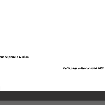
leur de pierre à Aurillac
eur de pierre à Saint-Flour
 de pierre à Arpajon-sur-Cère
Cette page a été consulté 2830 f
leur de pierre à Mauriac
illeur de pierre à Ytrac
de pierre à Riom-ès-Montagnes
lleur de pierre à Maurs
illeur de pierre à Murat
ur de pierre à Vic-sur-Cère
eur de pierre à Naucelles
illeur de pierre à Ydes
lleur de pierre à Jussac