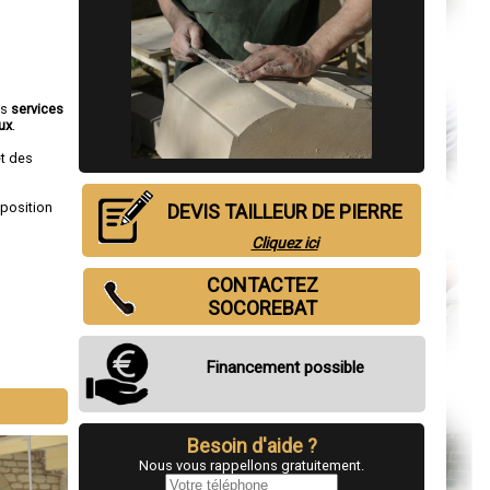
es
services
ux
.
et des
sposition
DEVIS TAILLEUR DE PIERRE
Cliquez ici
CONTACTEZ
SOCOREBAT
Financement possible
Besoin d'aide ?
Nous vous rappellons gratuitement.