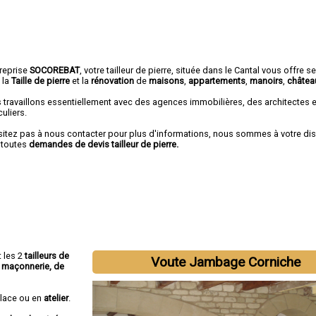
treprise
SOCOREBAT
,
votre tailleur de pierre
, située dans le Cantal vous offre s
 la
Taille de pierre
et la
rénovation
de
maisons
,
appartements
,
manoirs
,
châtea
 travaillons essentiellement avec des agences immobilières, des architectes 
culiers.
sitez pas à nous contacter pour plus d'informations, nous sommes à votre di
 toutes
demandes de devis tailleur de pierre.
t les 2
tailleurs de
Voute Jambage Corniche
de maçonnerie, de
place ou en
atelier
.