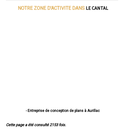
LE CANTAL
NOTRE ZONE D'ACTIVITE DANS
- Entreprise de conception de plans à Aurillac
- Entreprise de conception de plans à Saint-Flour
- Entreprise de conception de plans à Arpajon-sur-Cère
Cette page a été consulté 2153 fois.
- Entreprise de conception de plans à Mauriac
- Entreprise de conception de plans à Ytrac