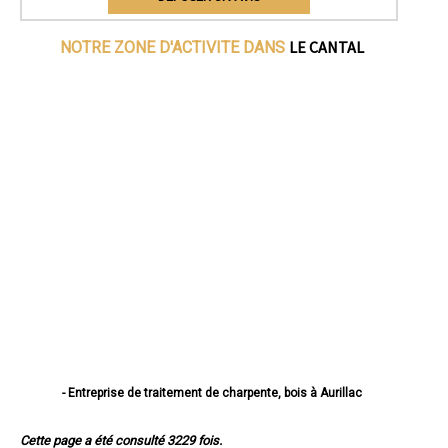
LE CANTAL
NOTRE ZONE D'ACTIVITE DANS
- Entreprise de traitement de charpente, bois à Aurillac
- Entreprise de traitement de charpente, bois à Saint-Flour
- Entreprise de traitement de charpente, bois à Arpajon-sur-Cère
Cette page a été consulté 3229 fois.
- Entreprise de traitement de charpente, bois à Mauriac