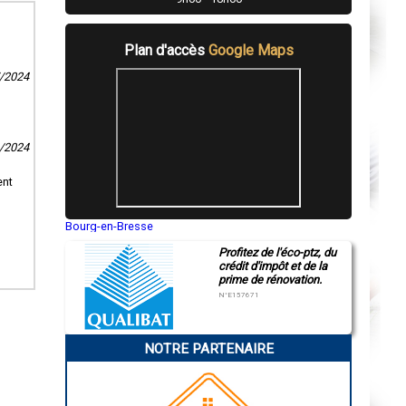
Plan d'accès
Google Maps
7/2024
9/2024
ent
Bourg-en-Bresse
Saint-Quentin
Profitez de l'éco-ptz, du
Montluçon
crédit d'impôt et de la
Manosque
prime de rénovation.
Gap
Nice
N°E157671
Annonay
Charleville-Mézières
Pamiers
NOTRE PARTENAIRE
Troyes
Narbonne
Rodez
Marseille
Caen