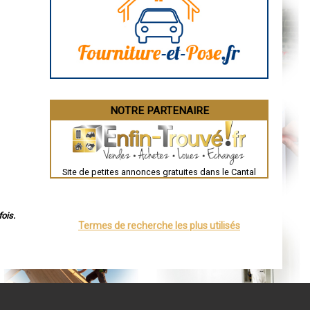
Aurillac
Angoulême
La Rochelle
Bourges
Brive-la-Gaillarde
Dijon
Saint-Brieuc
Guéret
Périgueux
Besançon
NOTRE PARTENAIRE
Valence
Évreux
Chartres
Brest
Nîmes
Toulouse
Site de petites annonces gratuites dans le Cantal
Auch
Bordeaux
Montpellier
Rennes
Châteauroux
ois.
Termes de recherche les plus utilisés
Tours
Grenoble
Dole
Mont-de-Marsan
Blois
Saint-Étienne
Le Puy-en-Velay
Nantes
Orléans