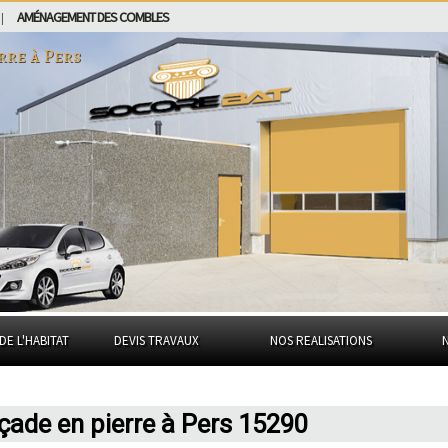
AMÉNAGEMENT DES COMBLES
|
erre à
Pers
DE L'HABITAT
DEVIS TRAVAUX
NOS REALISATIONS
açade en pierre à Pers 15290