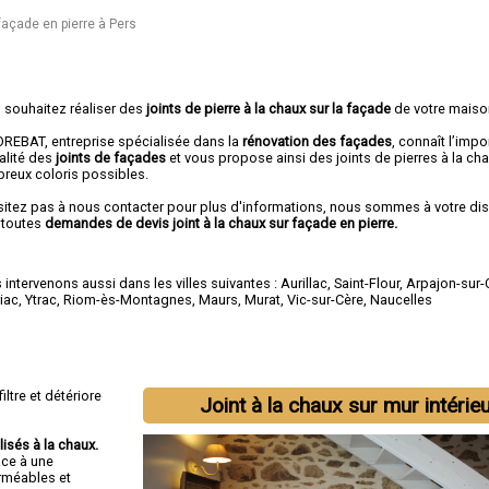
 façade en pierre à Pers
 souhaitez réaliser des
joints de pierre à la chaux sur la façade
de votre maiso
REBAT, entreprise spécialisée dans la
rénovation des façades
, connaît l’imp
alité des
joints de façades
et vous propose ainsi des joints de pierres à la ch
reux coloris possibles.
sitez pas à nous contacter pour plus d'informations, nous sommes à votre di
 toutes
demandes de devis joint à la chaux sur façade en pierre.
intervenons aussi dans les villes suivantes :
Aurillac
,
Saint-Flour
,
Arpajon-sur-
iac
,
Ytrac
,
Riom-ès-Montagnes
,
Maurs
,
Murat
,
Vic-sur-Cère
,
Naucelles
iltre et détériore
Joint à la chaux sur mur intérie
lisés à la chaux.
âce à une
erméables et