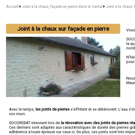
Accueil
Joint à la chaux, façade en pierre dans le Cantal
Joint à la chaux,
Joint à la chaux sur façade en pierre
Vous
SOCO
la qu
nomb
N'hé
pour
Nous 
Maur
Avec le temps,
les joints de pierres
s’effritent et se détériorent. L’eau s’inf
vos murs.
SOCOREBAT intervient lors de
la rénovation avec des joints de pierres réa
Ces derniers sont adaptés aux caractéristiques de dureté des pierres gr
adhérence à toute épreuve sur ceux-ci. De plus, ces joints sont très imp