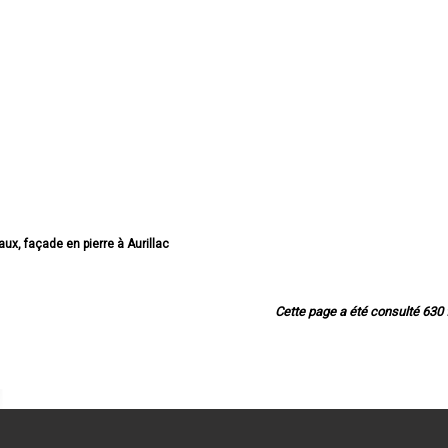
haux, façade en pierre à Aurillac
ux, façade en pierre à Saint-Flour
, façade en pierre à Arpajon-sur-Cère
haux, façade en pierre à Mauriac
Cette page a été consulté 630 f
chaux, façade en pierre à Ytrac
 façade en pierre à Riom-ès-Montagnes
chaux, façade en pierre à Maurs
chaux, façade en pierre à Murat
ux, façade en pierre à Vic-sur-Cère
aux, façade en pierre à Naucelles
 chaux, façade en pierre à Ydes
haux, façade en pierre à Jussac