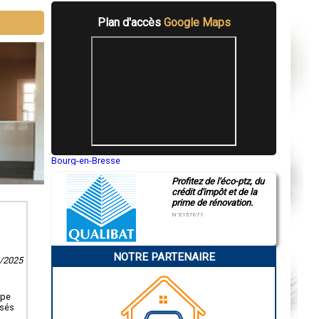
Plan d'accès
Google Maps
Bourg-en-Bresse
Saint-Quentin
Profitez de l'éco-ptz, du
Montluçon
crédit d'impôt et de la
Manosque
prime de rénovation.
Gap
Nice
N°E157671
Annonay
Charleville-Mézières
Pamiers
NOTRE PARTENAIRE
Troyes
4/2025
Narbonne
Rodez
Marseille
ipe
Caen
isés
Aurillac