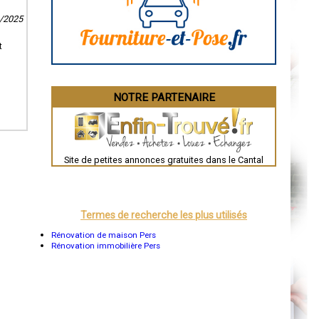
Angoulême
La Rochelle
4/2025
Bourges
Brive-la-Gaillarde
Dijon
t
Saint-Brieuc
Guéret
Périgueux
Besançon
NOTRE PARTENAIRE
Valence
Évreux
Chartres
Brest
Nîmes
Toulouse
Site de petites annonces gratuites dans le Cantal
Auch
Bordeaux
Montpellier
Rennes
Châteauroux
Termes de recherche les plus utilisés
Tours
Grenoble
Rénovation de maison Pers
Dole
Rénovation immobilière Pers
Mont-de-Marsan
Blois
Saint-Étienne
Le Puy-en-Velay
Nantes
Orléans
Cahors