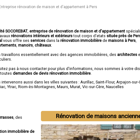
Entreprise rénovation de maison et d'appartement à Pers
été SOCOREBAT
,
entreprise de rénovation de maison et d'appartement
spécial
travaux
rénovations intérieurs et extérieurs
tout corps d'etats
située près de Per
al
vous offre ses
services
dans la
rénovation immobilière
de
maisons à Pers
,
rtements
,
manoirs
,
châteaux
.
 travaillons essentiellement avec des agences immobilières, des
architectes
e
culiers.
sitez pas à nous contacter pour plus d'informations, nous sommes à votre di
 toutes
demandes de devis rénovation immobilière
.
intervenons aussi dans les villes suivantes :
Aurillac
,
Saint-Flour
,
Arpajon-sur-
iac
,
Ytrac
,
Riom-ès-Montagnes
,
Maurs
,
Murat
,
Vic-sur-Cère
,
Naucelles
Rénovation de maisons ancienn
errasses
, des
tion immobilière de