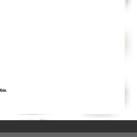
Agen
Mende
Angers
Cherbourg-Octeville
Reims
Saint-Dizier
Laval
Nancy
Verdun
Lorient
Metz
Nevers
Lille
Beauvais
Alençon
Calais
Clermont-Ferrand
Pau
Tarbes
Perpignan
ois.
Strasbourg
Mulhouse
Lyon
Vesoul
Chalon-sur-Saône
Le Mans
Chambéry
Annecy
Paris
Le Havre