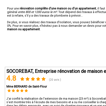
Pour une
rénovation complête d'une maison ou d'un appartement
, il fa
général
entre 800 et 1200 euros le m².
Tout dépend des travaux à effectuer :
est à refaire, s'il y a des travaux de plomberie à prévoir...
De plus, si vous réalisez des travaux d'isolation, vous pouvez bénéficier 
0%. Pour en savoir plus, n'hésitez pas à nous demander un devis pour vo
maison ou appartement
.
SOCOREBAT, Entreprise rénovation de maison e
4.8
(20 avis )
Mme BERNARD de Saint-Flour
J’ai confié la réalisation de l’extension de ma maison (23 m²) à Socorebat 1
s’est montrée très à l’écoute de mes besoins et a su me conseiller à chaq
dans les délais annoncés, avec un suivi de chantier rigoureux et un vrai so