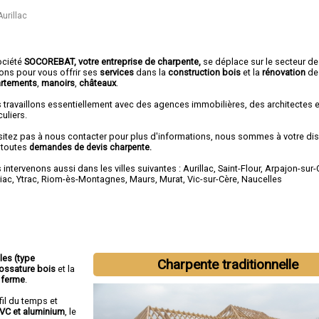
urillac
ociété
SOCOREBAT,
votre entreprise de charpente,
se déplace sur le secteur de
rons pour vous offrir ses
services
dans la
construction bois
et la
rénovation
d
rtements
,
manoirs
,
châteaux
.
 travaillons essentiellement avec des agences immobilières, des architectes 
culiers.
sitez pas à nous contacter pour plus d'informations, nous sommes à votre di
 toutes
demandes de devis charpente.
intervenons aussi dans les villes suivantes :
Aurillac
,
Saint-Flour
,
Arpajon-sur-
iac
,
Ytrac
,
Riom-ès-Montagnes
,
Maurs
,
Murat
,
Vic-sur-Cère
,
Naucelles
lles (type
Charpente traditionnelle
ossature bois
et la
 ferme
.
fil du temps et
PVC et aluminium
, le