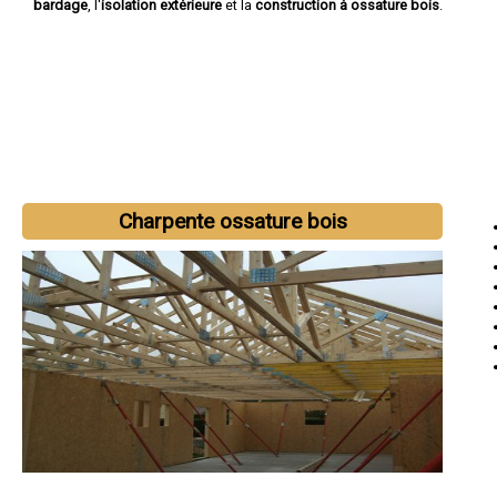
bardage
, l'
isolation extérieure
et la
construction à ossature bois
.
Charpente ossature bois