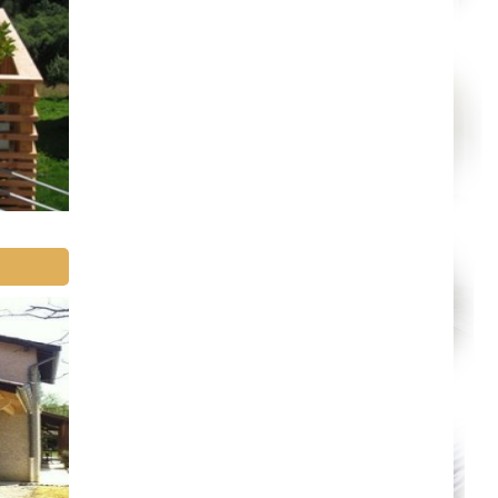
Mende
Angers
Cherbourg-Octeville
Reims
Saint-Dizier
Laval
Nancy
Verdun
Lorient
Metz
Nevers
Lille
Beauvais
Alençon
Calais
Clermont-Ferrand
Pau
Tarbes
Perpignan
Strasbourg
Mulhouse
Lyon
Vesoul
Chalon-sur-Saône
Le Mans
Chambéry
Annecy
Paris
Le Havre
Chelles