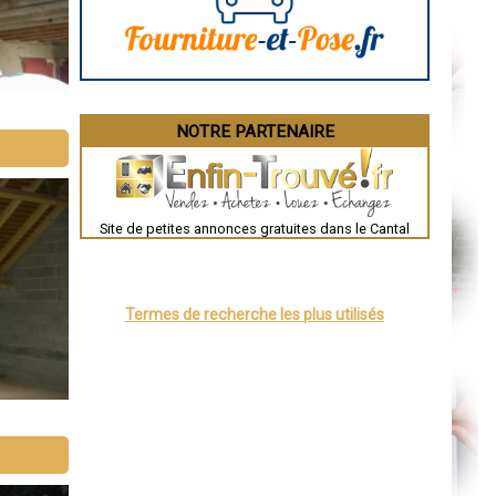
Bourges
Brive-la-Gaillarde
Dijon
Saint-Brieuc
Guéret
Périgueux
Besançon
NOTRE PARTENAIRE
Valence
Évreux
Chartres
Brest
Nîmes
Toulouse
Site de petites annonces gratuites dans le Cantal
Auch
Bordeaux
Montpellier
Rennes
Châteauroux
Termes de recherche les plus utilisés
Tours
Grenoble
Dole
Mont-de-Marsan
Blois
Saint-Étienne
Le Puy-en-Velay
Nantes
Orléans
Cahors
Agen