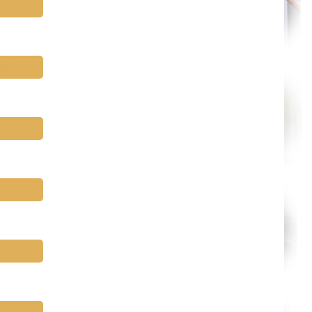
aliers
érieure