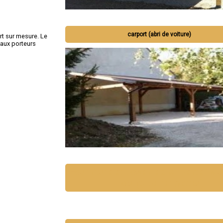
carport (abri de voiture)
rt sur mesure. Le
eaux porteurs
Fourniture et pose de charpente indus
bois (type fermettes)