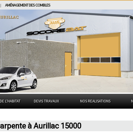
AMÉNAGEMENT DES COMBLES
|
urillac
DE L'HABITAT
DEVIS TRAVAUX
NOS REALISATIONS
harpente à Aurillac 15000