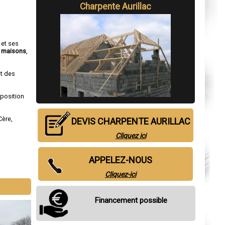
Charpente Aurillac
 et ses
e
maisons
,
et des
sposition
Cère
,
DEVIS CHARPENTE AURILLAC
Cliquez ici
APPELEZ-NOUS
Cliquez-ici
Financement possible