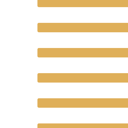
Création de chevêtre et trémie d'esc
Façade bardage bois et isolation ext
Escalier en bois sur-mesure
Extension en ossature bois
Terrasse en bois