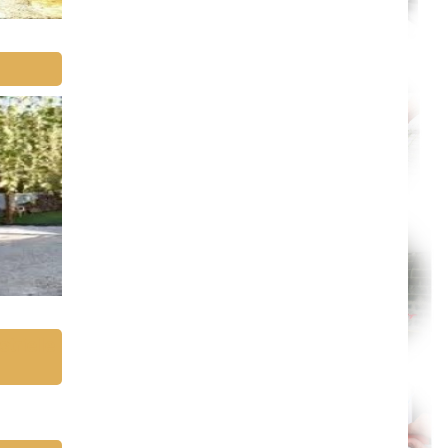
Versailles
Niort
Amiens
Albi
Montauban
Toulon
Avignon
La Roche-sur-Yon
Poitiers
Limoges
Épinal
Auxerre
Belfort
Évry
Boulogne-Billancourt
Saint-Denis
Créteil
Argenteuil
trielle