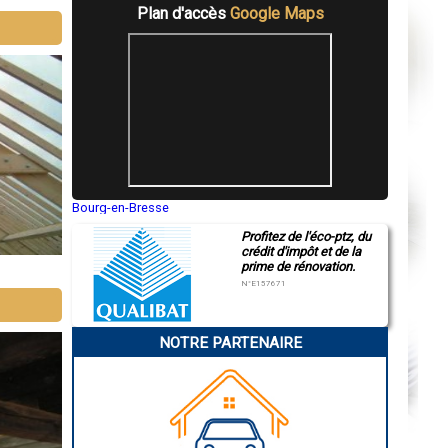
Plan d'accès
Google Maps
Bourg-en-Bresse
Saint-Quentin
Profitez de l'éco-ptz, du
Montluçon
crédit d'impôt et de la
Manosque
prime de rénovation.
Gap
Nice
N°E157671
Annonay
Charleville-Mézières
Pamiers
NOTRE PARTENAIRE
Troyes
Narbonne
Rodez
Marseille
Caen
Aurillac
Angoulême
La Rochelle