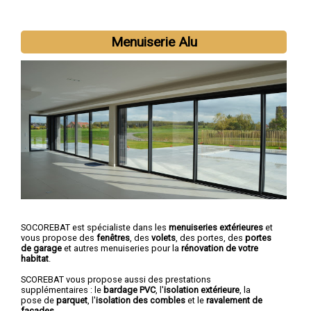
Nous intervenons aussi dans les villes suivantes :
Aurillac
,
Menuiserie Alu
Saint-Flour
,
Arpajon-sur-Cère
,
Mauriac
,
Ytrac
,
Riom-ès-
Montagnes
,
Maurs
,
Murat
,
Vic-sur-Cère
,
Naucelles
SOCOREBAT est spécialiste dans les
menuiseries extérieures
et
vous propose des
fenêtres
, des
volets
, des portes, des
portes
de garage
et autres menuiseries pour la
rénovation de votre
habitat
.
SCOREBAT vous propose aussi des prestations
supplémentaires : le
bardage PVC
, l'
isolation extérieure
, la
pose de
parquet
, l'
isolation des combles
et le
ravalement de
façades
.