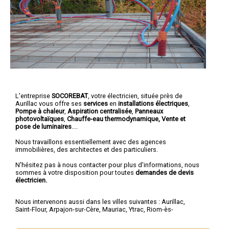
L'entreprise
SOCOREBAT
,
votre électricien
, située près de
Aurillac vous offre ses
services
en
installations électriques
,
Pompe à chaleur
,
Aspiration centralisée
,
Panneaux
photovoltaïques
,
Chauffe-eau thermodynamique, Vente et
pose de luminaires
....
Nous travaillons essentiellement avec des agences
immobilières, des architectes et des particuliers.
N'hésitez pas à nous contacter pour plus d'informations, nous
sommes à votre disposition pour toutes
demandes de devis
électricien.
Nous intervenons aussi dans les villes suivantes :
Aurillac
,
Saint-Flour
,
Arpajon-sur-Cère
,
Mauriac
,
Ytrac
,
Riom-ès-
Montagnes
,
Maurs
,
Murat
,
Vic-sur-Cère
,
Naucelles