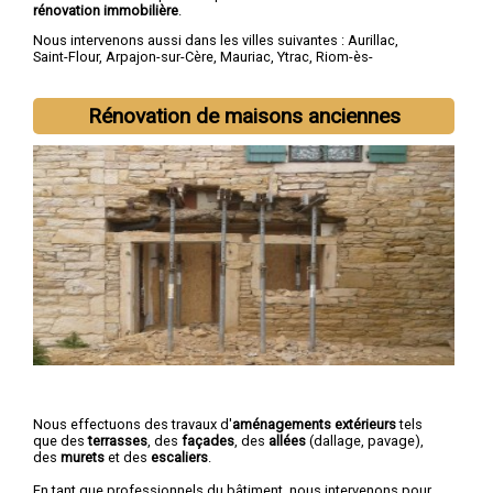
rénovation immobilière
.
Nous intervenons aussi dans les villes suivantes :
Aurillac
,
Saint-Flour
,
Arpajon-sur-Cère
,
Mauriac
,
Ytrac
,
Riom-ès-
Montagnes
,
Maurs
,
Murat
,
Vic-sur-Cère
,
Naucelles
Rénovation de maisons anciennes
Nous effectuons des travaux d'
aménagements extérieurs
tels
que des
terrasses
, des
façades
, des
allées
(dallage, pavage),
des
murets
et des
escaliers
.
En tant que professionnels du bâtiment, nous intervenons pour