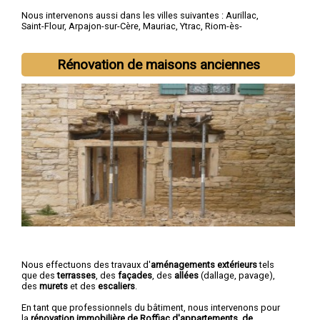
Nous intervenons aussi dans les villes suivantes :
Aurillac
,
Saint-Flour
,
Arpajon-sur-Cère
,
Mauriac
,
Ytrac
,
Riom-ès-
Montagnes
,
Maurs
,
Murat
,
Vic-sur-Cère
,
Naucelles
Rénovation de maisons anciennes
Nous effectuons des travaux d'
aménagements extérieurs
tels
que des
terrasses
, des
façades
, des
allées
(dallage, pavage),
des
murets
et des
escaliers
.
En tant que professionnels du bâtiment, nous intervenons pour
la
rénovation immobilière de Roffiac d'appartements, de