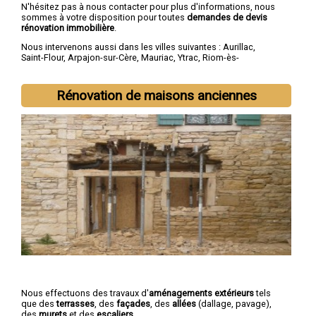
N'hésitez pas à nous contacter pour plus d'informations, nous
sommes à votre disposition pour toutes
demandes de devis
rénovation immobilière
.
Nous intervenons aussi dans les villes suivantes :
Aurillac
,
Saint-Flour
,
Arpajon-sur-Cère
,
Mauriac
,
Ytrac
,
Riom-ès-
Montagnes
,
Maurs
,
Murat
,
Vic-sur-Cère
,
Naucelles
Rénovation de maisons anciennes
Nous effectuons des travaux d'
aménagements extérieurs
tels
que des
terrasses
, des
façades
, des
allées
(dallage, pavage),
des
murets
et des
escaliers
.