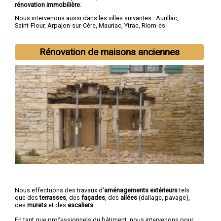
rénovation immobilière
.
Nous intervenons aussi dans les villes suivantes :
Aurillac
,
Saint-Flour
,
Arpajon-sur-Cère
,
Mauriac
,
Ytrac
,
Riom-ès-
Montagnes
,
Maurs
,
Murat
,
Vic-sur-Cère
,
Naucelles
Rénovation de maisons anciennes
Nous effectuons des travaux d'
aménagements extérieurs
tels
que des
terrasses
, des
façades
, des
allées
(dallage, pavage),
des
murets
et des
escaliers
.
En tant que professionnels du bâtiment, nous intervenons pour