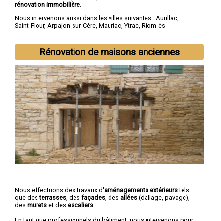
rénovation immobilière
.
Nous intervenons aussi dans les villes suivantes :
Aurillac
,
Saint-Flour
,
Arpajon-sur-Cère
,
Mauriac
,
Ytrac
,
Riom-ès-
Montagnes
,
Maurs
,
Murat
,
Vic-sur-Cère
,
Naucelles
Rénovation de maisons anciennes
Nous effectuons des travaux d'
aménagements extérieurs
tels
que des
terrasses
, des
façades
, des
allées
(dallage, pavage),
des
murets
et des
escaliers
.
En tant que professionnels du bâtiment, nous intervenons pour